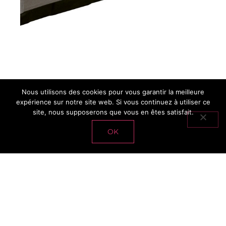
Nous utilisons des cookies pour vous garantir la meilleure
expérience sur notre site web. Si vous continuez à utiliser ce
site, nous supposerons que vous en êtes satisfait.
SPA 5 PLACES
OK
POLYNÉSIE
15
960€
TTC*
*Hors transport et hors livraison